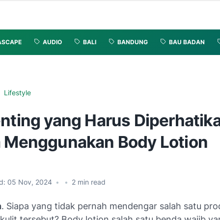
ASCAPE
AUDIO
BALI
BANDUNG
BAU BADAN
Lifestyle
enting yang Harus Diperhatik
a Menggunakan Body Lotion
d:
05 Nov, 2024
•
•
2
min read
n
. Siapa yang tidak pernah mendengar salah satu pr
ulit tersebut? Body lotion salah satu benda wajib yan