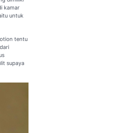
di kamar
aitu untuk
otion tentu
dari
us
lit supaya