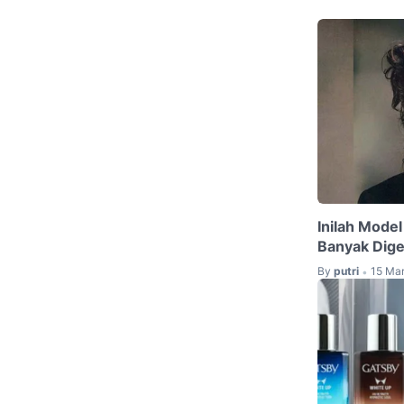
Inilah Model
Banyak Dig
By
putri
15 Mar
•