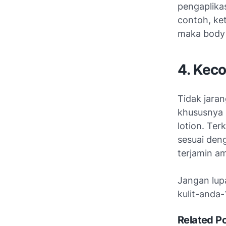
pengaplikas
contoh, ket
maka body 
4. Kec
Tidak jaran
khususnya 
lotion. Te
sesuai deng
terjamin am
Jangan lupa
kulit-anda-
Related P