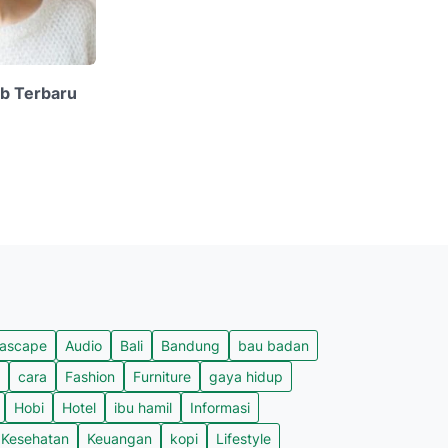
b Terbaru
ascape
Audio
Bali
Bandung
bau badan
cara
Fashion
Furniture
gaya hidup
Hobi
Hotel
ibu hamil
Informasi
Kesehatan
Keuangan
kopi
Lifestyle