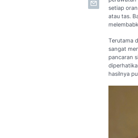
setiap ora
atau tas. B
melembabka
Terutama di
sangat mem
pancaran s
diperhatik
hasilnya p