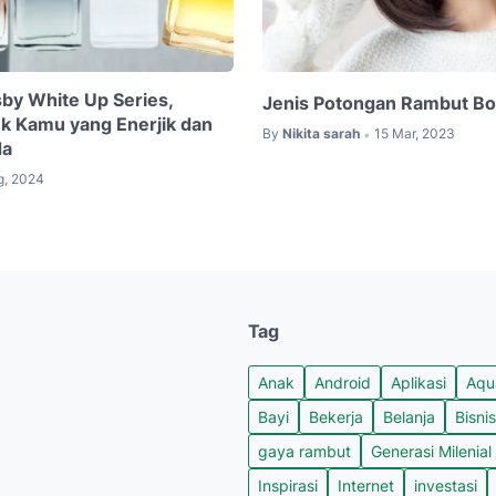
by White Up Series,
Jenis Potongan Rambut Bo
k Kamu yang Enerjik dan
By
Nikita sarah
15 Mar, 2023
•
da
g, 2024
Tag
Anak
Android
Aplikasi
Aqu
Bayi
Bekerja
Belanja
Bisnis
gaya rambut
Generasi Milenial
Inspirasi
Internet
investasi