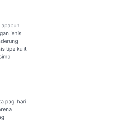
a apapun
gan jenis
enderung
 tipe kulit
simal
a pagi hari
arena
ng