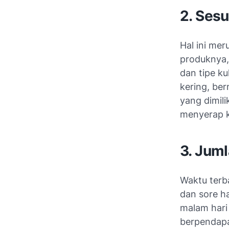
2. Sesua
Hal ini me
produknya,
dan tipe ku
kering, ber
yang dimili
menyerap k
3. Jum
Waktu terb
dan sore ha
malam hari
berpendapat