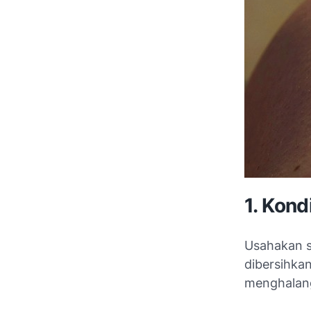
1. Kond
Usahakan s
dibersihka
menghalang