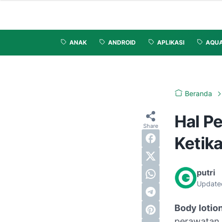
ANAK
ANDROID
APLIKASI
AQU
Beranda
Hal P
Ketik
putri
Update
Body lotio
perawatan k