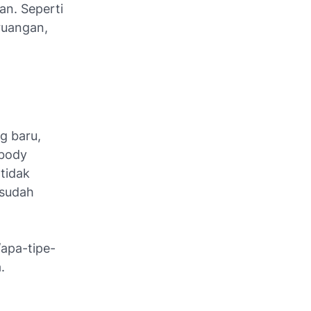
an. Seperti
 ruangan,
g baru,
 body
tidak
 sudah
/apa-tipe-
.