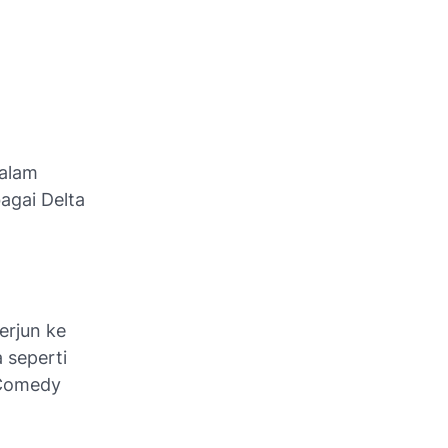
dalam
agai Delta
terjun ke
 seperti
 Comedy