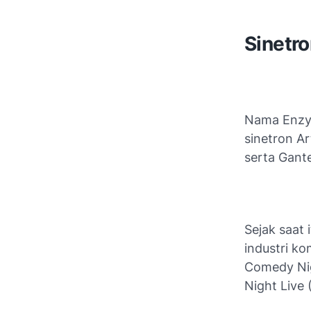
Sinetr
Nama Enzy 
sinetron A
serta Gant
Sejak saat 
industri k
Comedy Nig
Night Live 