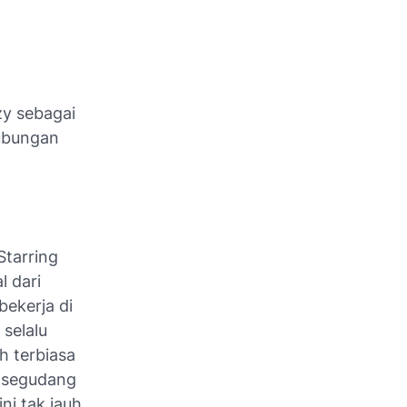
zy sebagai
ubungan
Starring
l dari
bekerja di
 selalu
h terbiasa
n segudang
ni tak jauh