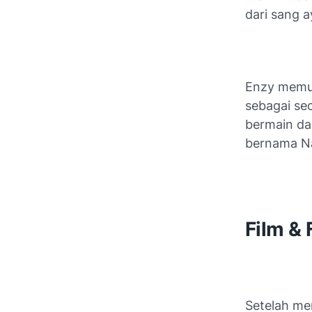
dari sang a
Enzy memula
sebagai se
bermain da
bernama Na
Film &
Setelah me