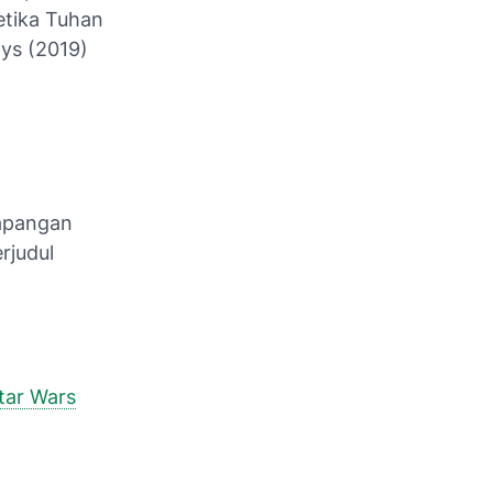
etika Tuhan
oys (2019)
Lapangan
rjudul
tar Wars