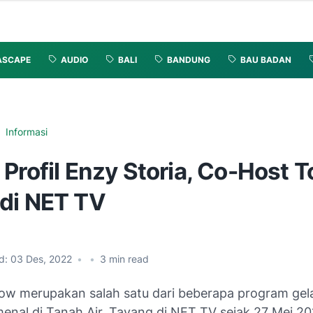
ASCAPE
AUDIO
BALI
BANDUNG
BAU BADAN
Informasi
Profil Enzy Storia, Co-Host T
di NET TV
d:
03 Des, 2022
•
•
3
min read
ow merupakan salah satu dari beberapa program gel
enal di Tanah Air. Tayang di NET TV sejak 27 Mei 20