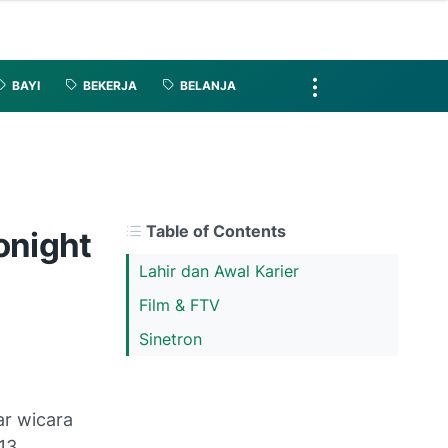
BAYI
BEKERJA
BELANJA
Table of Contents
onight
Lahir dan Awal Karier
Film & FTV
Sinetron
ar wicara
13,