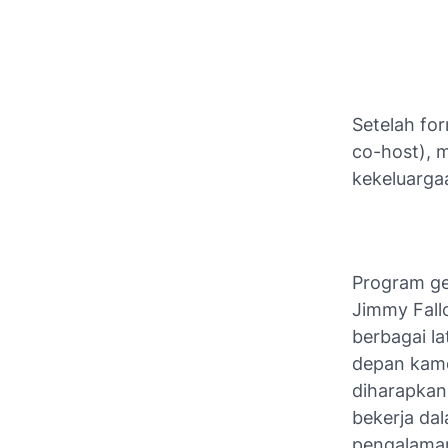
Setelah fo
co-host), 
kekeluargaa
Program ge
Jimmy Fall
berbagai la
depan kamer
diharapkan
bekerja da
pengalaman