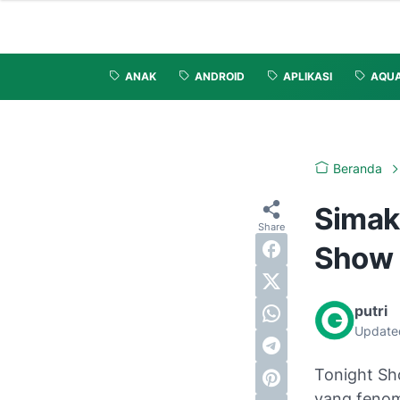
ANAK
ANDROID
APLIKASI
AQU
Beranda
Simak 
Show 
putri
Update
Tonight Sh
yang fenom