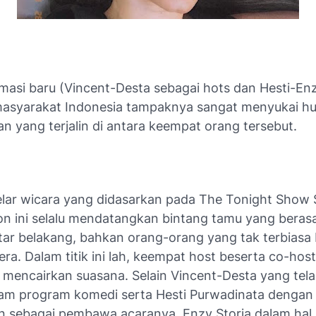
rmasi baru (Vincent-Desta sebagai hots dan Hesti-En
masyarakat Indonesia tampaknya sangat menyukai h
n yang terjalin di antara keempat orang tersebut.
lar wicara yang didasarkan pada The Tonight Show 
on ini selalu mendatangkan bintang tamu yang berasa
tar belakang, bahkan orang-orang yang tak terbiasa 
a. Dalam titik ini lah, keempat host beserta co-host
 mencairkan suasana. Selain Vincent-Desta yang tela
lam program komedi serta Hesti Purwadinata denga
 sebagai pembawa acaranya, Enzy Storia dalam hal i