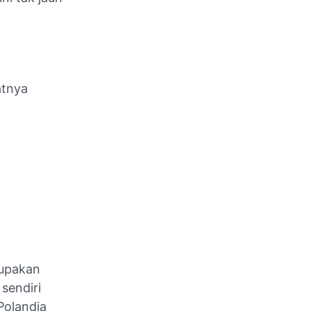
atnya
rupakan
 sendiri
Polandia