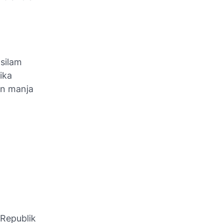
 silam
ika
an manja
Republik